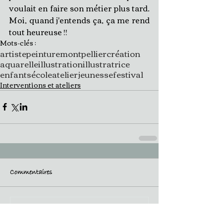
voulait en faire son métier plus tard. 
Moi, quand j'entends ça, ça me rend 
tout heureuse !!
Mots-clés :
artiste
peinture
montpellier
création
aquarelle
illustration
illustratrice
enfants
école
atelier
jeunesse
festival
Interventions et ateliers
Commentaires
Rédigez un commentaire...