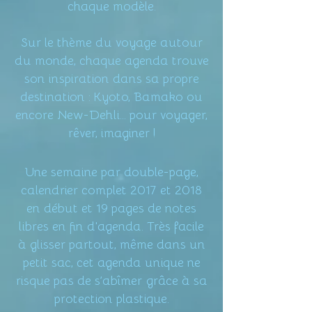
chaque modèle.
Sur le thème du voyage autour
du monde, chaque agenda trouve
son inspiration dans sa propre
destination : Kyoto, Bamako ou
encore New-Dehli... pour voyager,
rêver, imaginer !
Une semaine par double-page,
calendrier complet 2017 et 2018
en début et 19 pages de notes
libres en fin d'agenda. Très facile
à glisser partout, même dans un
petit sac, cet agenda unique ne
risque pas de s’abîmer grâce à sa
protection plastique.