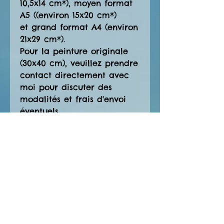
10,5x14 cm*), moyen format
A5 ((environ 15x20 cm*)
et grand format A4 (environ
21x29 cm*).
Pour la peinture originale
(30x40 cm), veuillez prendre
contact directement avec
moi pour discuter des
modalités et frais d'envoi
éventuels.
* les dimensions exactes
peuvent légèrement varier
d'une création à une autre.
Les petites cartes sont
idéales pour offrir à un
proche en y laissant un petit
mot, en accompagnement