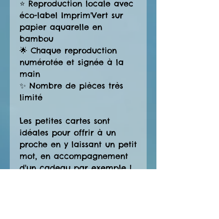
⭐ Reproduction locale avec
éco-label Imprim'Vert sur
papier aquarelle en
bambou
🌟 Chaque reproduction
numérotée et signée à la
main
✨ Nombre de pièces très
limité
Les petites cartes sont
idéales pour offrir à un
proche en y laissant un petit
mot, en accompagnement
d'un cadeau par exemple !
Petites et grandes peuvent
également faire une jolie
décoration murale, ornées
ou non d'un cadre pour les