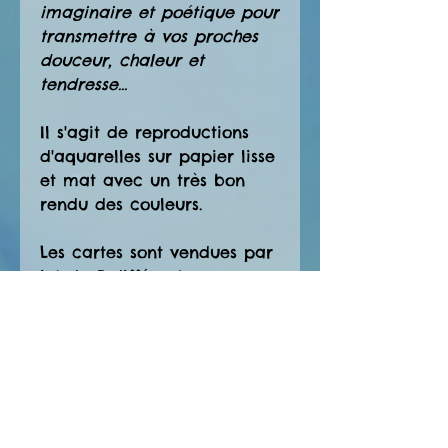
imaginaire et poétique pour
transmettre à vos proches
douceur, chaleur et
tendresse...
Il s'agit de reproductions
d'aquarelles sur papier lisse
et mat avec un très bon
rendu des couleurs.
Les cartes sont vendues par
lot de 5 différentes avec
leurs enveloppes argentées
au petit format A6 ou au
grand format A5 pour
encore plus de douces
pensées à envoyer !
Vous avez un coup de cœur