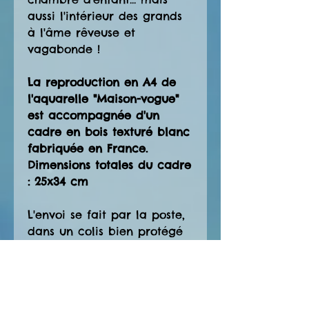
aussi l'intérieur des grands
à l'âme rêveuse et
vagabonde !
La reproduction en A4 de
l'aquarelle "Maison-vogue"
est accompagnée d'un
cadre en bois texturé blanc
fabriquée en France.
Dimensions totales du cadre
: 25x34 cm
L'envoi se fait par la poste,
dans un colis bien protégé
avec du papier bulle. S'il
s'agit d'un cadeau qui sera
directement envoyé à la
personne concernée,