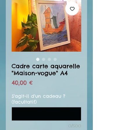
Cadre carte aquarelle
"Maison-vogue" A4
Prix
40,00 €
S'agit-il d'un cadeau ?
(facultatif)
0/500