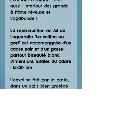
aussi l'intérieur des grands
à l'âme rêveuse et
vagabonde !
La reproduction en A6 de
l'aquarelle "La veillée au
port" est accompagnée d'un
cadre noir et d'un passe-
partout biseauté blanc.
Dimensions totales du cadre
: 15x20 cm
L'envoi se fait par la poste,
dans un colis bien protégé
avec du papier bulle. S'il
s'agit d'un cadeau qui sera
directement envoyé à la
personne concernée,