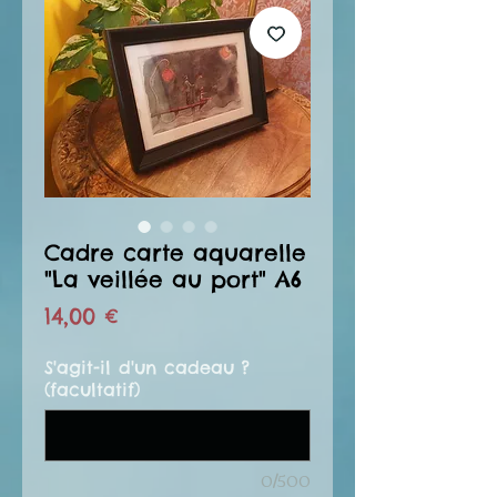
Cadre carte aquarelle
"La veillée au port" A6
Prix
14,00 €
S'agit-il d'un cadeau ?
(facultatif)
0/500