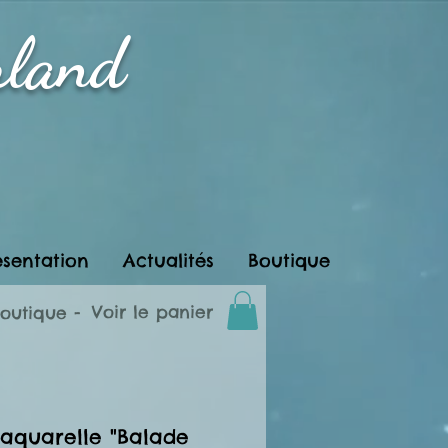
rland
ésentation
Actualités
Boutique
Voir le panier
boutique -
aquarelle "Balade