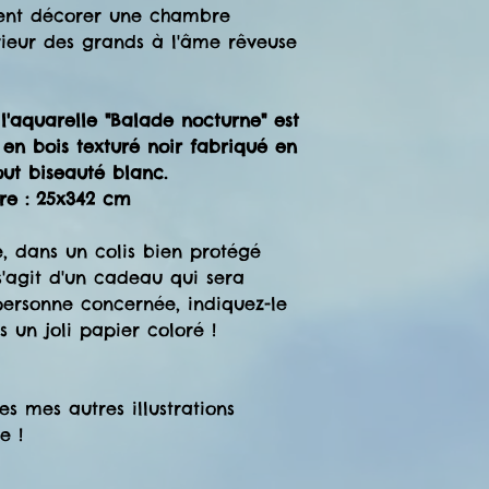
ent décorer une chambre
térieur des grands à l'âme rêveuse
l'aquarelle "Balade nocturne" est
n bois texturé noir fabriqué en
ut biseauté blanc.
re : 25x342 cm
te, dans un colis bien protégé
 s'agit d'un cadeau qui sera
ersonne concernée, indiquez-le
s un joli papier coloré !
s mes autres illustrations
e !