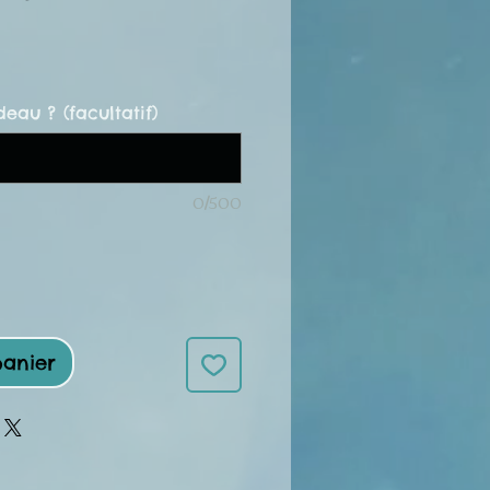
deau ? (facultatif)
0/500
panier