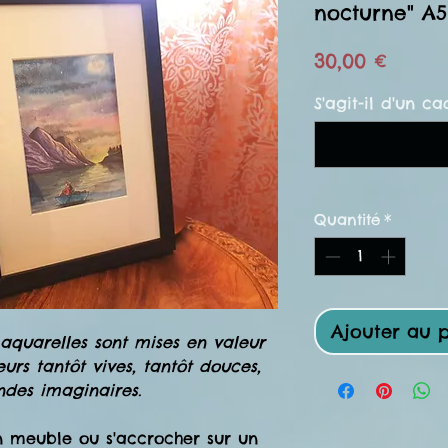
nocturne" A5
Prix
30,00 €
S'agit-il d'un ca
Quantité
*
Ajouter au 
aquarelles sont mises en valeur
rs tantôt vives, tantôt douces,
des imaginaires.
un meuble ou s'accrocher sur un