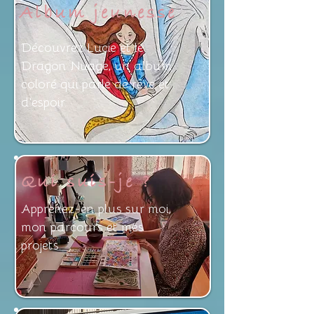
Album jeunesse
Découvrez Lucie et le
Dragon Nuage, un album
coloré qui parle de rêve et
d'espoir.
Qui suis-je ?
Apprenez-en plus sur moi,
mon parcours et mes
projets.