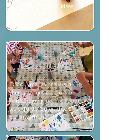
de voeux, stickers, idées
cadeaux...
Ateliers
artistiques pour
les enfants
Découvrez les ateliers à
thème, stages et cours à
l'année que je propose pour
les enfants, ou en duo
parent-enfant.