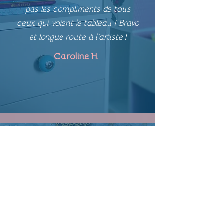
pas les compliments de tous
ceux qui voient le tableau ! Bravo
et longue route à l'artiste !
Caroline H.
Je suis cette créatrice depuis
plusieurs années c'est toujours
un enchantement de découvrir
ses œuvres pleines de poésie. Les
cartes de vœux sont
très
appréciées !