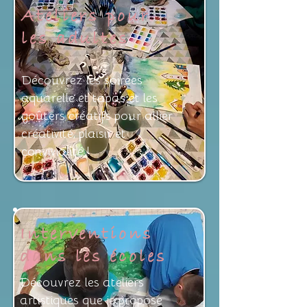
Ateliers pour
les adultes
Découvrez les soirées
aquarelle et tapas et les
goûters créatifs pour allier
créativité, plaisir et
convivialité !
Interventions
dans les écoles
Découvrez les ateliers
artistiques que je propose