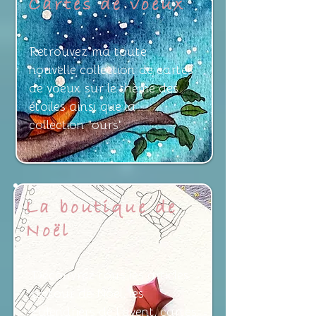
Cartes de voeux
Retrouvez ma toute
nouvelle collection de cartes
de voeux sur le thème des
étoiles ainsi que la
collection "ours"
La boutique de
Noël
Découvrez tous les articles
autour de Noël, les
calendriers de l'avent, cartes