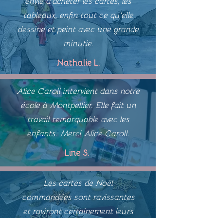
envie d'acheter les cartes, les
tableaux, enfin tout ce qu'elle
dessine et peint avec une grande
minutie.
Nathalie L.
Alice Caroll intervient dans notre
école à Montpellier. Elle fait un
travail remarquable avec les
enfants. Merci Alice Caroll.
Line S.
Les cartes de Noël
commandées sont ravissantes
et raviront certainement leurs