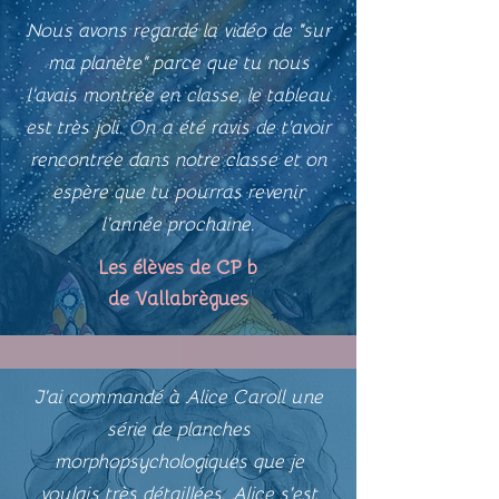
Nous avons regardé la vidéo de "sur
ma planète" parce que tu nous
l'avais montrée en classe, le tableau
est très joli. On a été ravis de t'avoir
rencontrée dans notre classe et on
espère que tu pourras revenir
l'année prochaine.
Les élèves de CP b
de Vallabrègues
J'ai commandé à Alice Caroll une
série de planches
morphopsychologiques que je
voulais très détaillées. Alice s'est