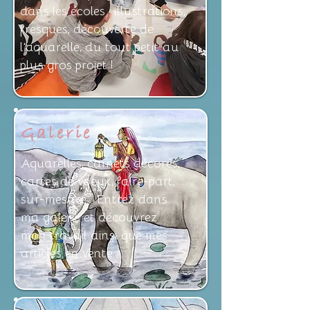
dans les écoles : illustrations,
fresques, découverte de
l'aquarelle, du tout petit au
plus gros projet !
Galerie
Aquarelles, carnets décorés,
cartes de voeux, faire-part,
sur-mesure... Entrez dans
ma galerie et découvrez
mon travail ainsi que mes
articles en vente.