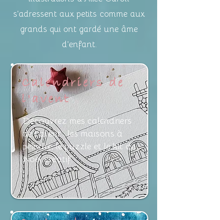
s'adressent aux petits
comme aux
grands qui ont gardé
une âme
d'enfant.
Calendriers de
l'avent
Découvrez mes calendriers
de l'avent : les maisons à
peindre, le puzzle et le kit de
Noël créatif.