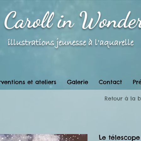
e Caroll in Wonde
illustrations jeunesse à l'aquarelle
rventions et ateliers
Galerie
Contact
Pr
Retour à la 
Le télescope