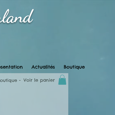
rland
ésentation
Actualités
Boutique
Voir le panier
boutique -